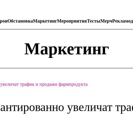
рои
Обстановка
Маркетинг
Мероприятия
Тесты
Мерч
Рекламод
Маркетинг
 увеличат трафик и продажи фармпродукта
рантированно увеличат тр