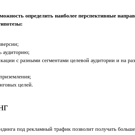
ожность определить наиболее перспективные направ
гипотезы:
нверсии;
ь аудиторию;
кации с разными сегментами целевой аудитории и на ра
 приземления;
нговых целей.
нг
ендинга под рекламный трафик позволит получать больш