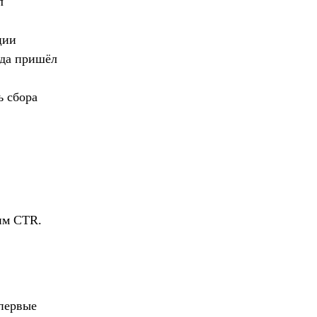
л
ции
уда пришёл
ь сбора
им CTR.
первые