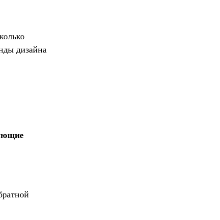
колько
енды дизайна
дующие
братной