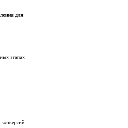
ления для
зных этапах
е конверсий