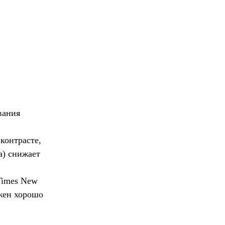
вания
контрасте,
а) снижает
Times New
лжен хорошо