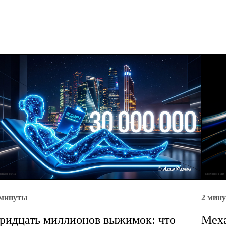
 минуты
2 мин
ридцать миллионов выжимок: что
Меха