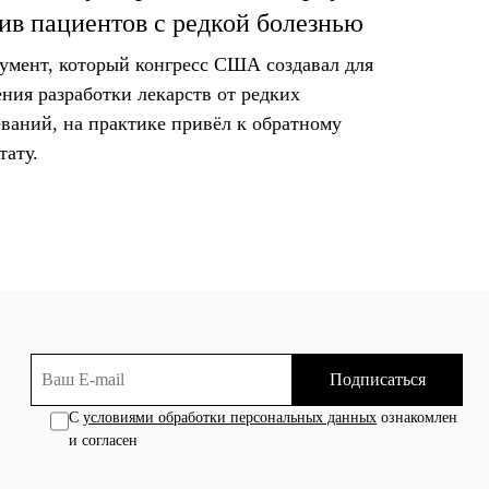
ив пациентов с редкой болезнью
умент, который конгресс США создавал для
ения разработки лекарств от редких
еваний, на практике привёл к обратному
тату.
Подписаться
С
условиями обработки персональных данных
ознакомлен
и согласен