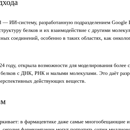
дхода
old — ИИ-систему, разработанную подразделением Google
структуру белков и их взаимодействие с другими молек
ных соединений, особенно в таких областях, как онколо
024 году, открыла возможности для моделирования более
 белков с ДНК, РНК и малыми молекулами. Это даёт раз
перспективных действующих веществ.
зм
ёркивает: в фармацевтике даже самые многообещающие и
м, сегодня фармкомпании могут потратить сотни миллион