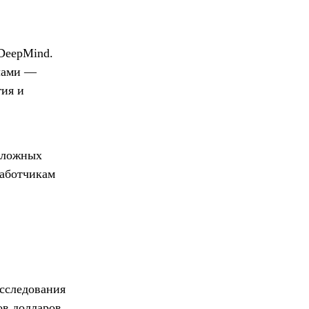
 DeepMind.
улами —
гия и
 сложных
работчикам
сследования
ов долларов