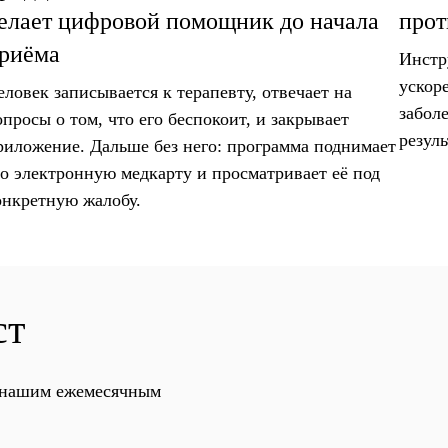
елает цифровой помощник до начала
прот
риёма
Инстр
ускор
еловек записывается к терапевту, отвечает на
забол
опросы о том, что его беспокоит, и закрывает
резуль
риложение. Дальше без него: программа поднимает
го электронную медкарту и просматривает её под
онкретную жалобу.
ст
с нашим ежемесячным