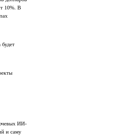
ет 10%. В
апах
 будет
оекты
лючевых ИИ-
ий и саму