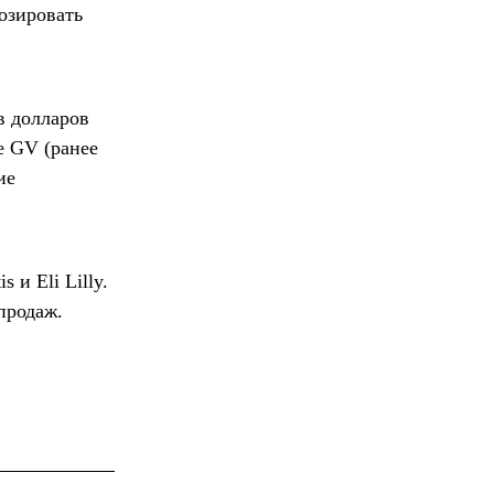
озировать
в долларов
е GV (ранее
ие
 и Eli Lilly.
продаж.