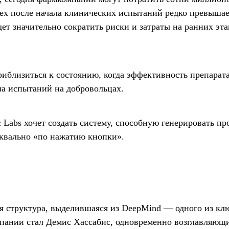
спех после начала клинических испытаний редко превыша
дет значительно сократить риски и затраты на ранних эт
риблизиться к состоянию, когда эффективность препарата
ла испытаний на добровольцах.
 Labs хочет создать систему, способную генерировать пр
уквально «по нажатию кнопки».
ная структура, выделившаяся из DeepMind — одного из к
мпании стал Демис Хассабис, одновременно возглавляющ