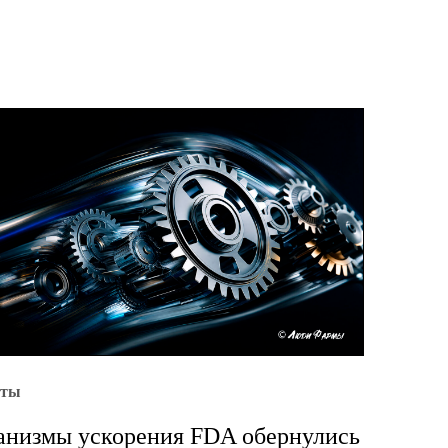
уты
низмы ускорения FDA обернулись