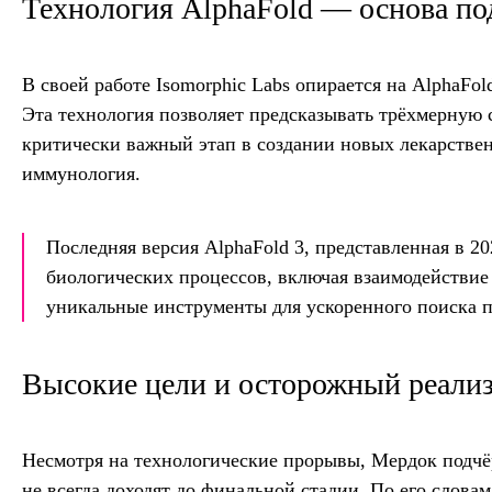
Технология AlphaFold — основа по
В своей работе Isomorphic Labs опирается на AlphaF
Эта технология позволяет предсказывать трёхмерную 
критически важный этап в создании новых лекарствен
иммунология.
Последняя версия AlphaFold 3, представленная в 2
биологических процессов, включая взаимодействие
уникальные инструменты для ускоренного поиска 
Высокие цели и осторожный реали
Несмотря на технологические прорывы, Мердок подч
не всегда доходят до финальной стадии. По его слова