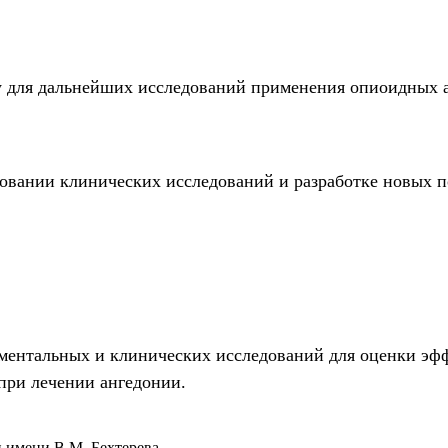
у для дальнейших исследований применения опиоидных 
овании клинических исследований и разработке новых п
ментальных и клинических исследований для оценки эф
при лечении ангедонии.
 имени В.М. Бехтерева