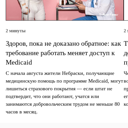
2 минуты
2
Здоров, пока не доказано обратное: как
Т
требование работать меняет доступ к
д
Medicaid
п
С начала августа жители Небраски, получающие
Ч
медицинскую помощь по программе Medicaid, могут
в
лишиться страхового покрытия — если штат не
п
подтвердит, что они работают, учатся или
е
занимаются добровольческим трудом не меньше 80
к
часов в месяц.