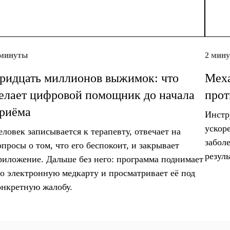
 минуты
2 мин
ридцать миллионов выжимок: что
Меха
елает цифровой помощник до начала
прот
риёма
Инстр
ускор
еловек записывается к терапевту, отвечает на
забол
опросы о том, что его беспокоит, и закрывает
резуль
риложение. Дальше без него: программа поднимает
го электронную медкарту и просматривает её под
онкретную жалобу.