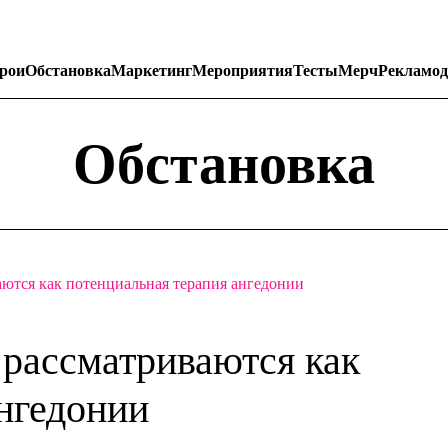
рои
Обстановка
Маркетинг
Мероприятия
Тесты
Мерч
Рекламод
Обстановка
ются как потенциальная терапия ангедонии
рассматриваются как
ангедонии