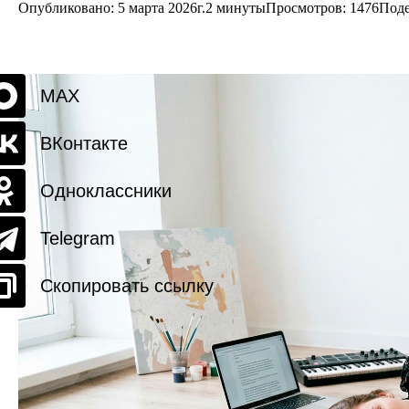
Опубликовано: 5 марта 2026г.
2 минуты
Просмотров:
1476
Поде
MAX
ВКонтакте
Одноклассники
Telegram
Скопировать ссылку