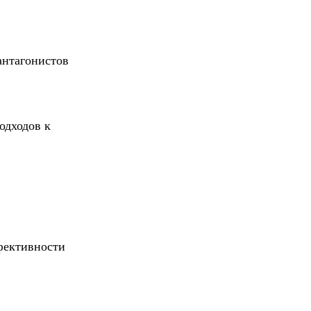
антагонистов
одходов к
фективности