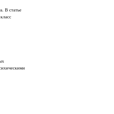
. В статье
 класс
ых
психическими