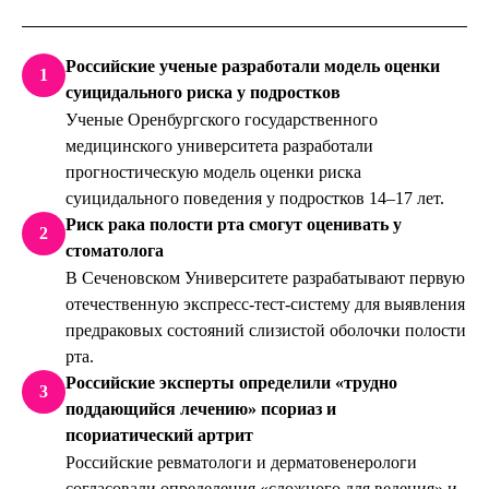
Российские ученые разработали модель оценки
1
суицидального риска у подростков
Ученые Оренбургского государственного
медицинского университета разработали
прогностическую модель оценки риска
суицидального поведения у подростков 14–17 лет.
Риск рака полости рта смогут оценивать у
2
стоматолога
В Сеченовском Университете разрабатывают первую
отечественную экспресс-тест-систему для выявления
предраковых состояний слизистой оболочки полости
рта.
Российские эксперты определили «трудно
3
поддающийся лечению» псориаз и
псориатический артрит
Российские ревматологи и дерматовенерологи
согласовали определения «сложного для ведения» и