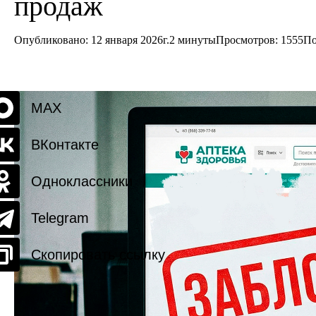
продаж
Опубликовано: 12 января 2026г.
2 минуты
Просмотров:
1555
По
MAX
ВКонтакте
Одноклассники
Telegram
Скопировать ссылку