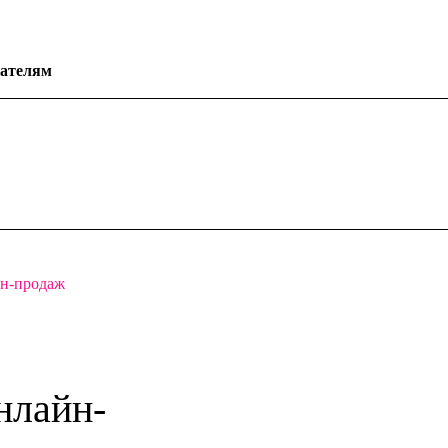
ателям
йн-продаж
нлайн-