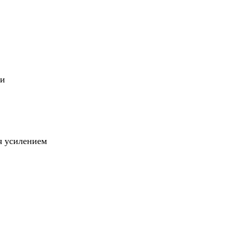
ли
я усилением