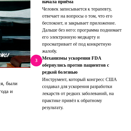
начала приёма
Человек записывается к терапевту,
отвечает на вопросы о том, что его
беспокоит, и закрывает приложение.
Дальше без него: программа поднимает
его электронную медкарту и
просматривает её под конкретную
жалобу.
Механизмы ускорения FDA
3
обернулись против пациентов с
редкой болезнью
Инструмент, который конгресс США
ия, были
создавал для ускорения разработки
года и
лекарств от редких заболеваний, на
практике привёл к обратному
результату.