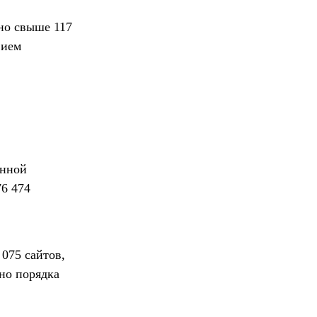
ано свыше 117
вием
онной
76 474
075 сайтов,
но порядка