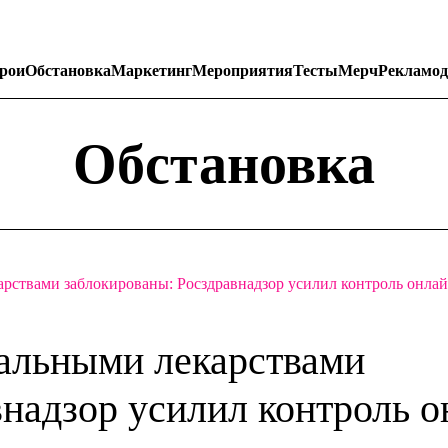
рои
Обстановка
Маркетинг
Мероприятия
Тесты
Мерч
Рекламод
Обстановка
карствами заблокированы: Росздравнадзор усилил контроль онла
гальными лекарствами
надзор усилил контроль о