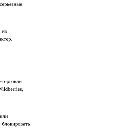
 серьёзные
 из
актер.
-торговли
ldberries,
 или
и блокировать