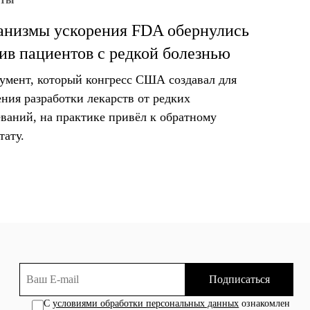
низмы ускорения FDA обернулись
ив пациентов с редкой болезнью
умент, который конгресс США создавал для
ения разработки лекарств от редких
еваний, на практике привёл к обратному
тату.
Подписаться
С
условиями обработки персональных данных
ознакомлен