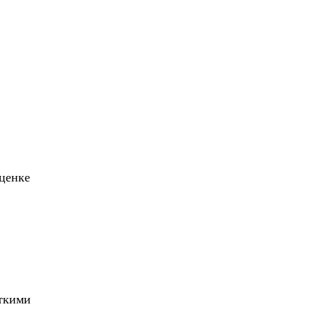
ценке
ёткими