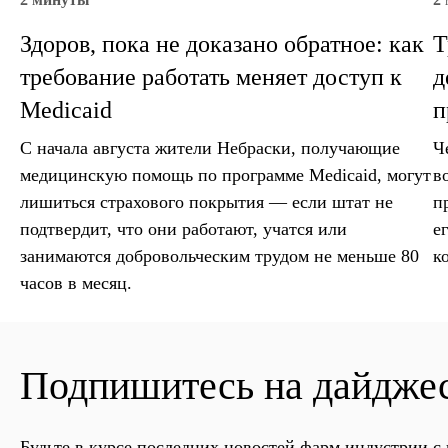
Здоров, пока не доказано обратное: как
Т
требование работать меняет доступ к
д
Medicaid
п
С начала августа жители Небраски, получающие
Ч
медицинскую помощь по программе Medicaid, могут
в
лишиться страхового покрытия — если штат не
п
подтвердит, что они работают, учатся или
е
занимаются добровольческим трудом не меньше 80
к
часов в месяц.
Подпишитесь на дайдже
Будьте в курсе последних новостей фарм индустрии 