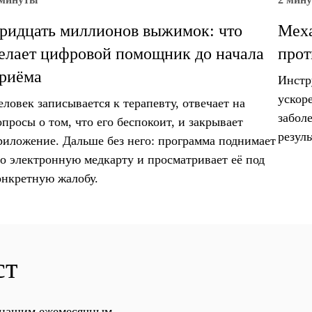
ридцать миллионов выжимок: что
Меха
елает цифровой помощник до начала
прот
риёма
Инстр
ускор
еловек записывается к терапевту, отвечает на
забол
опросы о том, что его беспокоит, и закрывает
резуль
риложение. Дальше без него: программа поднимает
го электронную медкарту и просматривает её под
онкретную жалобу.
ст
с нашим ежемесячным