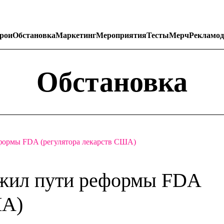
рои
Обстановка
Маркетинг
Мероприятия
Тесты
Мерч
Рекламод
Обстановка
формы FDA (регулятора лекарств США)
ожил пути реформы FDA
ША)