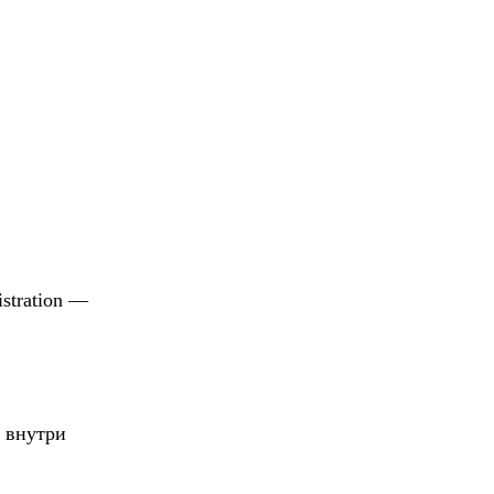
stration —
 внутри