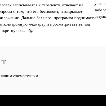
ускор
еловек записывается к терапевту, отвечает на
забол
опросы о том, что его беспокоит, и закрывает
резуль
риложение. Дальше без него: программа поднимает
го электронную медкарту и просматривает её под
онкретную жалобу.
ст
с нашим ежемесячным