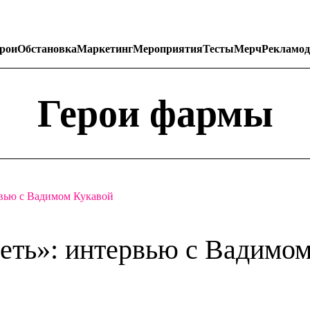
рои
Обстановка
Маркетинг
Мероприятия
Тесты
Мерч
Рекламод
Герои фармы
рвью с Вадимом Кукавой
еть»: интервью с Вадимо