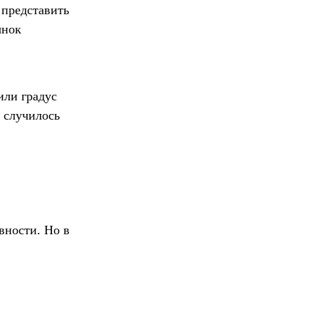
 представить
ынок
или градус
А случилось
вности. Но в