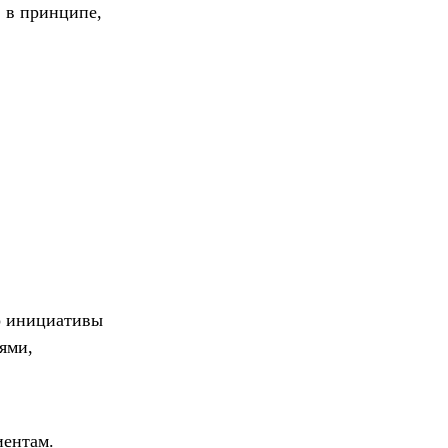
, в принципе,
то инициативы
ями,
иентам.