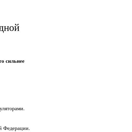
одной
то сильнее
гуляторами.
й Федерации.