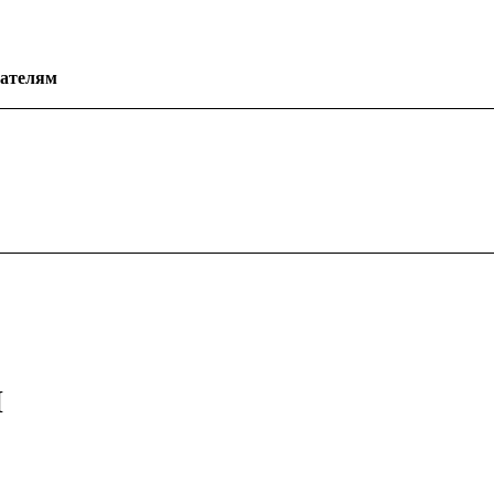
ателям
м