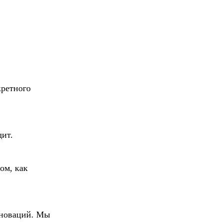
кретного
дит.
ом, как
нноваций. Мы