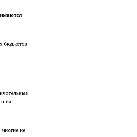
нимаются
их бюджетов
ничительные
 и на
 многие не