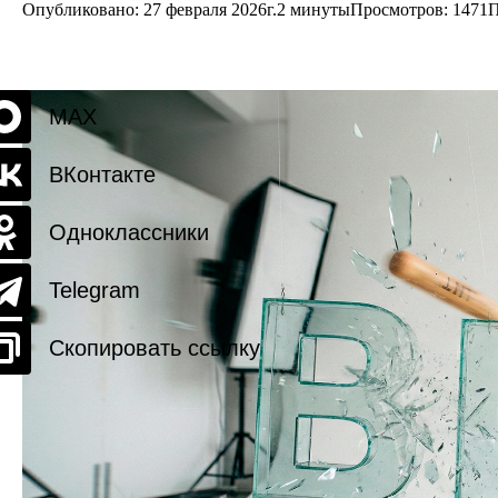
Опубликовано: 27 февраля 2026г.
2 минуты
Просмотров:
1471
П
MAX
ВКонтакте
Одноклассники
Telegram
Скопировать ссылку