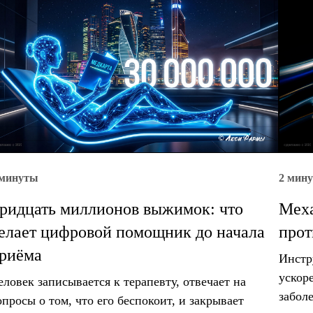
 минуты
2 мин
ридцать миллионов выжимок: что
Меха
елает цифровой помощник до начала
прот
риёма
Инстр
ускор
еловек записывается к терапевту, отвечает на
забол
опросы о том, что его беспокоит, и закрывает