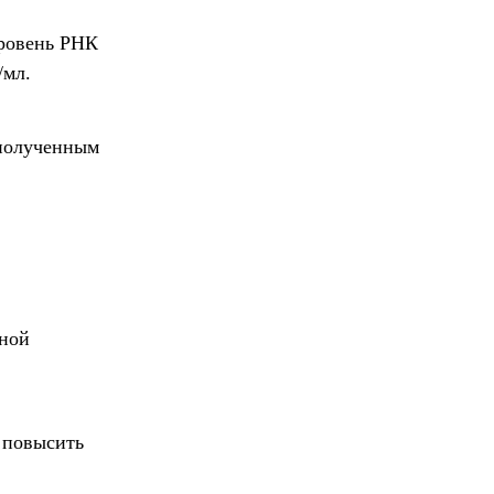
уровень РНК
/мл.
 полученным
ьной
 повысить