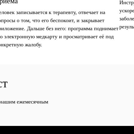
риёма
Инстр
ускор
еловек записывается к терапевту, отвечает на
забол
опросы о том, что его беспокоит, и закрывает
резуль
риложение. Дальше без него: программа поднимает
го электронную медкарту и просматривает её под
онкретную жалобу.
ст
с нашим ежемесячным