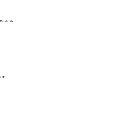
м для:
анс