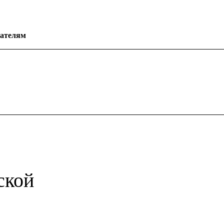
ателям
ской