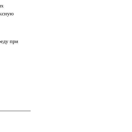
ых
ексную
реду при