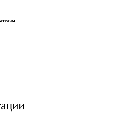
ателям
тации