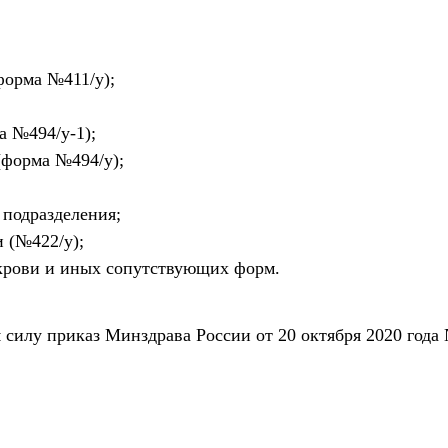
форма №411/у);
а №494/у-1);
(форма №494/у);
 подразделения;
 (№422/у);
крови и иных сопутствующих форм.
 силу приказ Минздрава России от 20 октября 2020 года