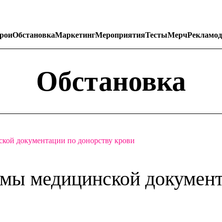
рои
Обстановка
Маркетинг
Мероприятия
Тесты
Мерч
Рекламод
Обстановка
кой документации по донорству крови
рмы медицинской докумен