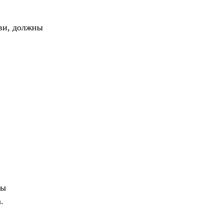
ви, должны
ры
.