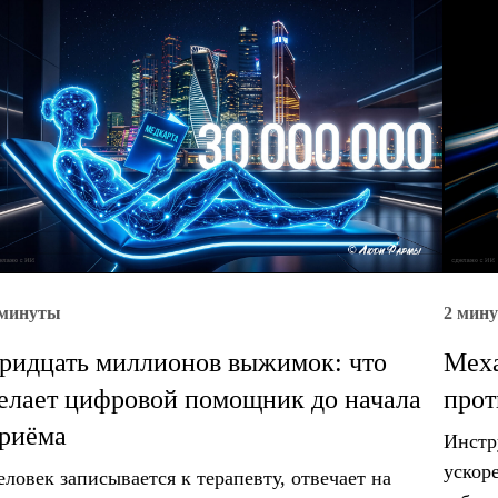
 минуты
2 мин
ридцать миллионов выжимок: что
Меха
елает цифровой помощник до начала
прот
риёма
Инстр
ускор
еловек записывается к терапевту, отвечает на