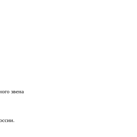
ного звена
оссии.