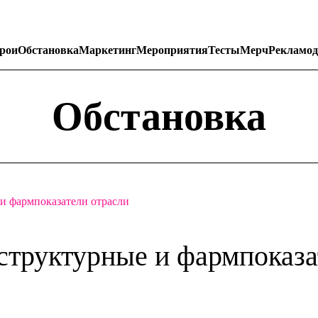
рои
Обстановка
Маркетинг
Мероприятия
Тесты
Мерч
Рекламод
Обстановка
и фармпоказатели отрасли
труктурные и фармпоказа