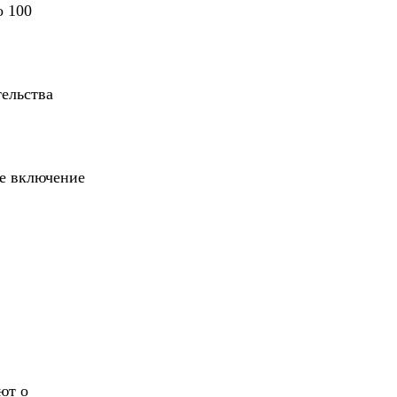
о 100
ельства
е включение
ют о