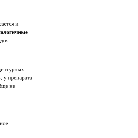
сается и
налогичные
одня
ецептурных
, у препарата
бще не
ное