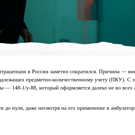
онтрацепции в России заметно сократился. Причина — вн
подлежащих предметно-количественному учету (ПКУ). С э
 — 148-1/у-88, который оформляется далеко не во всех 
и до нуля, даже несмотря на его применение в амбулато