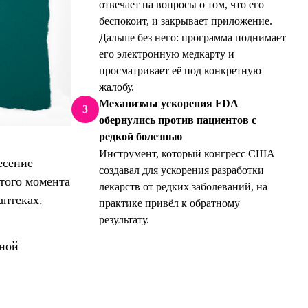
отвечает на вопросы о том, что его
беспокоит, и закрывает приложение.
Дальше без него: программа поднимает
его электронную медкарту и
просматривает её под конкретную
жалобу.
Механизмы ускорения FDA
3
обернулись против пациентов с
редкой болезнью
Инструмент, который конгресс США
есение
создавал для ускорения разработки
того момента
лекарств от редких заболеваний, на
аптеках.
практике привёл к обратному
результату.
рной