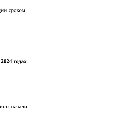
ции сроком
2024 годах
щины начали