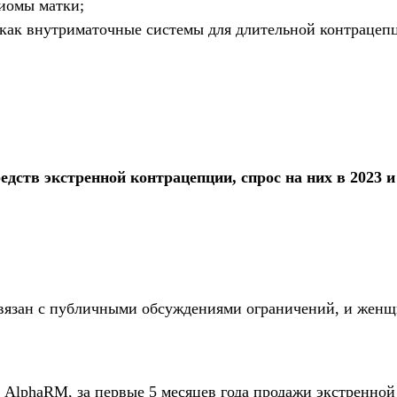
иомы матки;
ак внутриматочные системы для длительной контрацеп
ств экстренной контрацепции, спрос на них в 2023 и 
 связан с публичными обсуждениями ограничений, и жен
м
AlphaRM
, за первые 5 месяцев года продажи экстренной