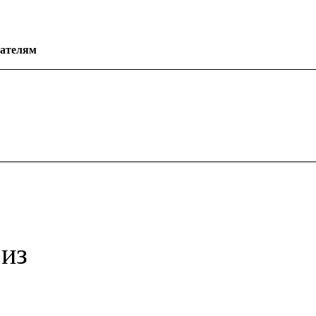
ателям
 из