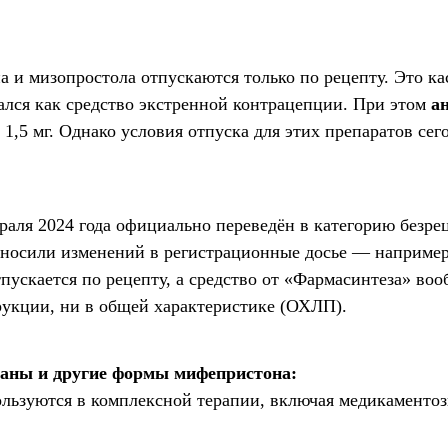
 и мизопростола отпускаются только по рецепту. Это ка
вался как средство экстренной контрацепции. При этом
а
е 1,5 мг. Однако условия отпуска для этих препаратов сег
враля 2024 года официально переведён в категорию безр
вносили изменений в регистрационные досье — например
пускается по рецепту, а средство от «Фармасинтеза» воо
рукции, ни в общей характеристике (ОХЛП).
ованы и другие формы мифепристона:
ьзуются в комплексной терапии, включая медикаментоз