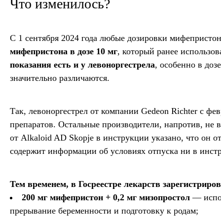
Что изменилось?
С 1 сентября 2024 года любые дозировки мифепристона
мифепристона в дозе 10 мг
, который ранее использо
показания есть и у левоноргестрела
, особенно в доз
значительно различаются.
Так, левоноргестрел от компании Gedeon Richter с фе
препаратов. Остальные производители, напротив, не 
от
Alkaloid AD Skopje
в инструкции указано, что он от
содержит информации об условиях отпуска ни в инст
Тем временем, в Госреестре лекарств зарегистрир
200 мг мифепристон + 0,2 мг мизопростол
— испол
прерывание беременности и подготовку к родам;