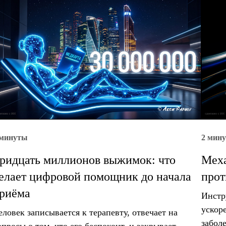
 минуты
2 мин
ридцать миллионов выжимок: что
Меха
елает цифровой помощник до начала
прот
риёма
Инстр
ускор
еловек записывается к терапевту, отвечает на
забол