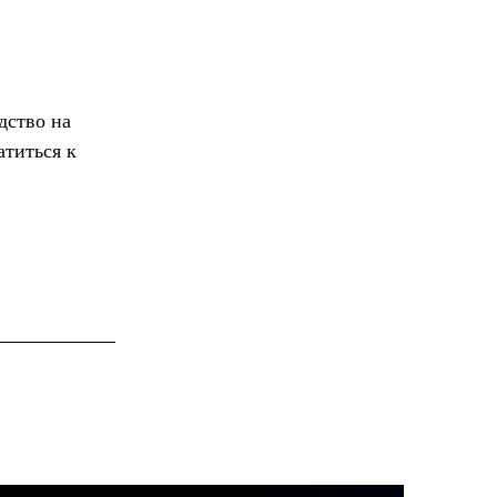
дство на
атиться к