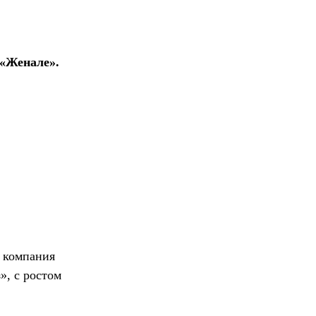
«Женале».
а компания
», с ростом