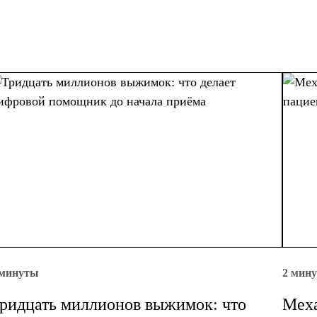
 минуты
2 мин
ридцать миллионов выжимок: что
Меха