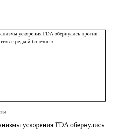
уты
низмы ускорения FDA обернулись