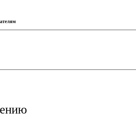
ателям
шению