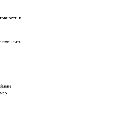
товности и
т повысить
обмене
 мер