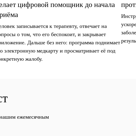
елает цифровой помощник до начала
прот
риёма
Инстр
ускор
еловек записывается к терапевту, отвечает на
забол
опросы о том, что его беспокоит, и закрывает
резуль
риложение. Дальше без него: программа поднимает
го электронную медкарту и просматривает её под
онкретную жалобу.
ст
с нашим ежемесячным