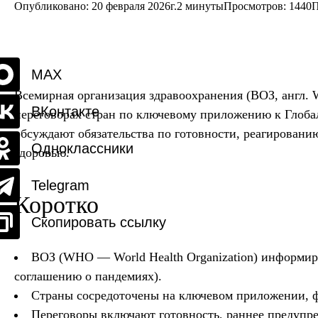
Опубликовано: 20 февраля 2026г.
2 минуты
Просмотров:
1440
П
MAX
Всемирная организация здравоохранения (ВОЗ, англ. W
ВКонтакте
переговорах стран по ключевому приложению к Глобал
обсуждают обязательства по готовности, реагировани
Одноклассники
здоровью.
Telegram
Коротко
Скопировать ссылку
ВОЗ (WHO — World Health Organization) информиру
соглашению о пандемиях).
Страны сосредоточены на ключевом приложении, 
Переговоры включают готовность, раннее предупре