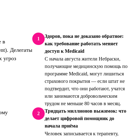
Здоров, пока не доказано обратное:
1
е в
как требование работать меняет
nt). Делегаты
доступ к Medicaid
х угроз
С начала августа жители Небраски,
получающие медицинскую помощь по
программе Medicaid, могут лишиться
страхового покрытия — если штат не
подтвердит, что они работают, учатся
или занимаются добровольческим
трудом не меньше 80 часов в месяц.
Тридцать миллионов выжимок: что
ому
2
делает цифровой помощник до
начала приёма
Человек записывается к терапевту,