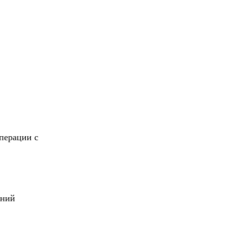
перации с
ений