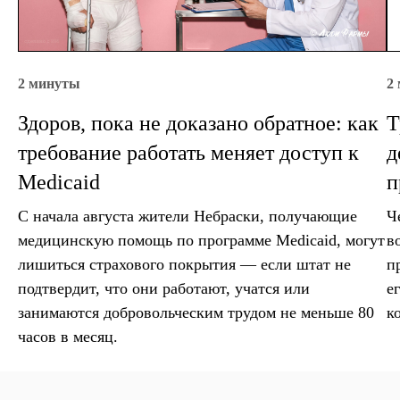
2 минуты
2
Здоров, пока не доказано обратное: как
Т
требование работать меняет доступ к
д
Medicaid
п
С начала августа жители Небраски, получающие
Ч
медицинскую помощь по программе Medicaid, могут
в
лишиться страхового покрытия — если штат не
п
подтвердит, что они работают, учатся или
е
занимаются добровольческим трудом не меньше 80
к
часов в месяц.