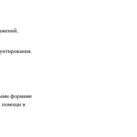
ажений.
унтирования.
лыми формами
й помощи в