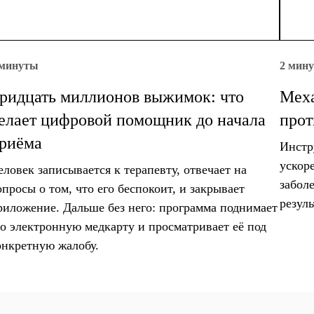
 минуты
2 мин
ридцать миллионов выжимок: что
Меха
елает цифровой помощник до начала
прот
риёма
Инстр
ускор
еловек записывается к терапевту, отвечает на
забол
опросы о том, что его беспокоит, и закрывает
резуль
риложение. Дальше без него: программа поднимает
го электронную медкарту и просматривает её под
онкретную жалобу.