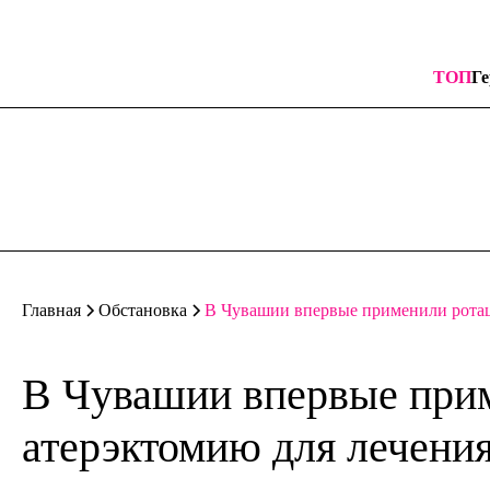
ТОП
Ге
В Чувашии впервые применили ротац
Главная
Обстановка
В Чувашии впервые при
атерэктомию для лечения