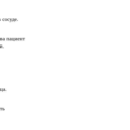
 сосуде.
тва пациент
й.
ца.
ть