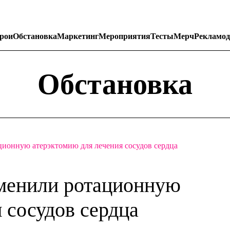
рои
Обстановка
Маркетинг
Мероприятия
Тесты
Мерч
Рекламод
Обстановка
ионную атерэктомию для лечения сосудов сердца
менили ротационную
 сосудов сердца