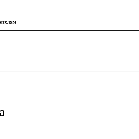
ателям
а