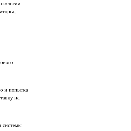
нкологии.
мторга,
рового
но и попытка
тавку на
я системы