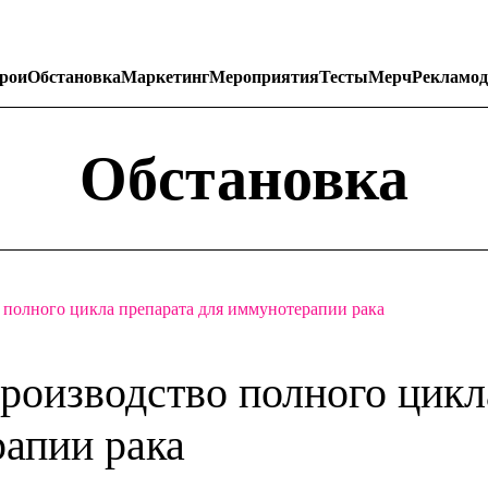
рои
Обстановка
Маркетинг
Мероприятия
Тесты
Мерч
Рекламод
Обстановка
 полного цикла препарата для иммунотерапии рака
роизводство полного цикл
рапии рака