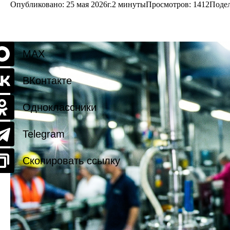
Опубликовано: 25 мая 2026г.
2 минуты
Просмотров:
1412
Подел
MAX
ВКонтакте
Одноклассники
Telegram
Скопировать ссылку