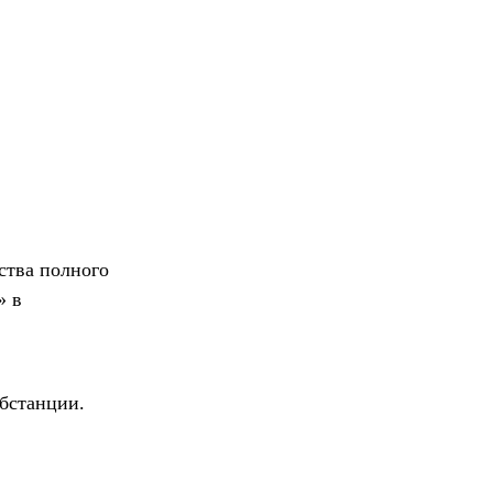
ства полного
» в
убстанции.