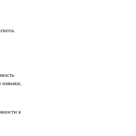
гипта.
ивость
и навыки,
овности к