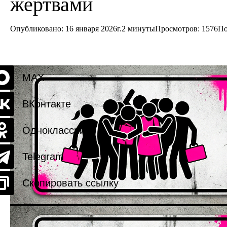
жертвами
Опубликовано: 16 января 2026г.
2 минуты
Просмотров:
1576
По
MAX
ВКонтакте
Одноклассники
Telegram
Скопировать ссылку