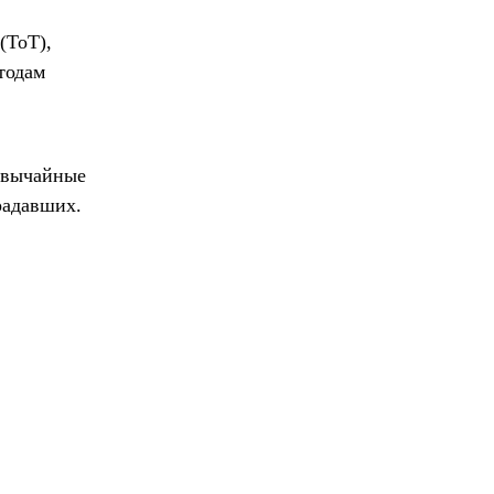
(ToT),
тодам
звычайные
радавших.