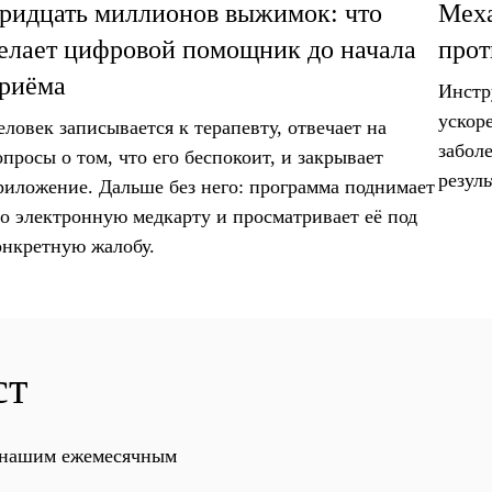
ридцать миллионов выжимок: что
Меха
елает цифровой помощник до начала
прот
риёма
Инстр
ускор
еловек записывается к терапевту, отвечает на
забол
опросы о том, что его беспокоит, и закрывает
резуль
риложение. Дальше без него: программа поднимает
го электронную медкарту и просматривает её под
онкретную жалобу.
ст
с нашим ежемесячным