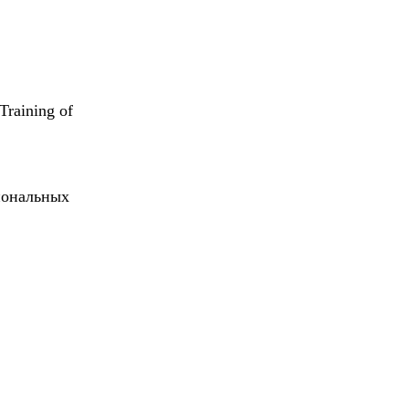
raining of
иональных