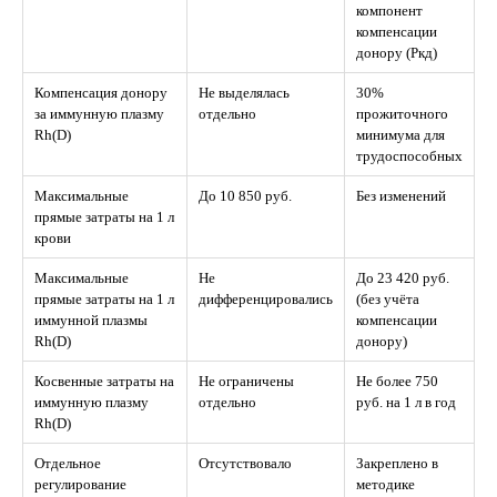
компонент
компенсации
донору (Ркд)
Компенсация донору
Не выделялась
30%
за иммунную плазму
отдельно
прожиточного
Rh(D)
минимума для
трудоспособных
Максимальные
До 10 850 руб.
Без изменений
прямые затраты на 1 л
крови
Максимальные
Не
До 23 420 руб.
прямые затраты на 1 л
дифференцировались
(без учёта
иммунной плазмы
компенсации
Rh(D)
донору)
Косвенные затраты на
Не ограничены
Не более 750
иммунную плазму
отдельно
руб. на 1 л в год
Rh(D)
Отдельное
Отсутствовало
Закреплено в
регулирование
методике