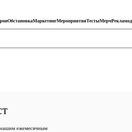
рои
Обстановка
Маркетинг
Мероприятия
Тесты
Мерч
Рекламод
ст
с нашим ежемесячным